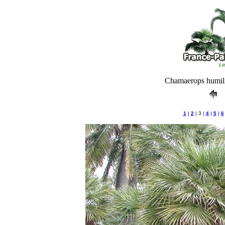
Chamaerops humilis
1
|
2
| 3 |
4
|
5
|
6