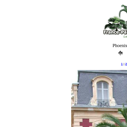
Phoenix 
1
|
2