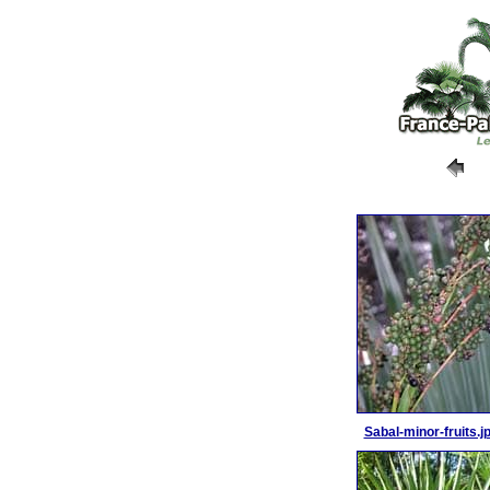
Sabal-minor-fruits.j