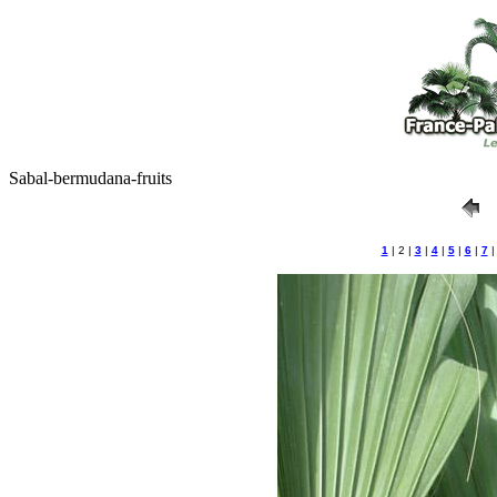
Sabal-bermudana-fruits
1
| 2 |
3
|
4
|
5
|
6
|
7