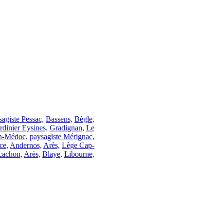
E
sagiste Pessac,
Bassens,
Bègle,
ardinier Eysines,
Gradignan,
Le
an-Médoc,
paysagiste
Mérignac,
ce,
Andernos,
Arès,
Lège Cap-
cachon,
Arès,
Blaye,
Libourne,