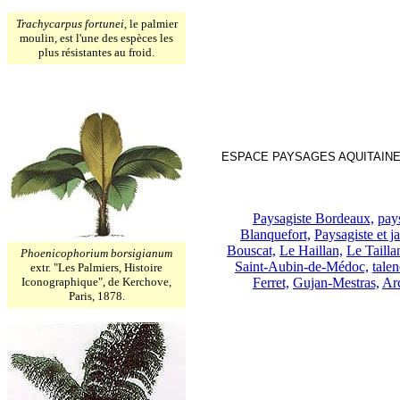
Trachycarpus fortunei
, le palmier
moulin, est l'une des espèces les
plus résistantes au froid.
ESPACE PAYSAGES AQUITAIN
Paysagiste Bordeaux,
pay
Blanquefort,
Paysagiste et j
Bouscat,
Le Haillan,
Le Taill
Phoenicophorium borsigianum
Saint-Aubin-de-Médoc,
talen
extr. "Les Palmiers, Histoire
Iconographique", de Kerchove,
Ferret,
Gujan-Mestras,
Ar
Paris, 1878.