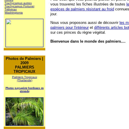
Trachycarpus autres
vous trouverez les fiches illustrées de toutes
l
Trachycarpus Fortunei
espèces de palmiers résistant au froid
connues
Trithrinax
Washingtonia
jour.
Nous vous proposons aussi de découvrir
les m
palmiers pour l'intérieur
et
différents articles b
sur ces princes du règne végétal.
Bienvenue dans le monde des palmiers....
Photos de Palmiers |
2009
PALMIERS
TROPICAUX
Palmiers Tropicaux
(Thaïlande)
Photos paysagiste bordeaux en
gironde