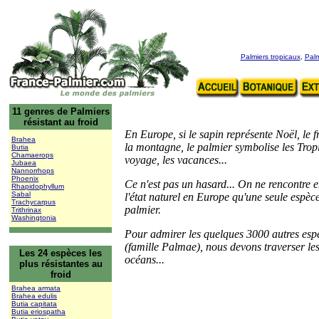
Palmiers tropicaux
,
Palm
11 genres de Palmiers
résistant au froid
En Europe, si le sapin représente Noël, le fr
Brahea
la montagne, le palmier symbolise les Tropi
Butia
Chamaerops
voyage, les vacances...
Jubaea
Nannorrhops
Phoenix
Ce n'est pas un hasard...
On ne rencontre en
Rhapidophyllum
Sabal
l'état naturel en Europe qu'une seule espèc
Trachycarpus
palmier.
Trithrinax
Washingtonia
Pour admirer les quelques 3000 autres esp
(famille Palmae), nous devons traverser le
Les 24 espèces les
océans...
plus résistantes au
froid
Brahea armata
Brahea edulis
Butia capitata
Butia eriospatha