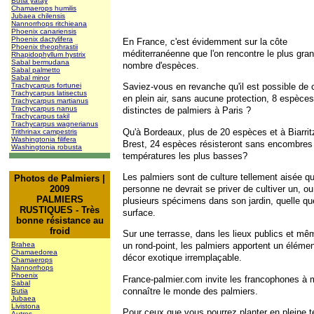
Butia yatay
Chamaerops humilis
Jubaea chilensis
Nannorrhops ritchieana
Phoenix canariensis
Phoenix dactylifera
En France, c'est évidemment sur la côte
Phoenix theophrastii
méditerranéenne que l'on rencontre le plus gra
Rhapidophyllum hystrix
Sabal bermudana
nombre d'espèces.
Sabal palmetto
Sabal minor
Trachycarpus fortunei
Saviez-vous en revanche qu'il est possible de c
Trachycarpus latisectus
en plein air, sans aucune protection, 8 espèces
Trachycarpus martianus
Trachycarpus nanus
distinctes de palmiers à Paris ?
Trachycarpus takil
Trachycarpus wagnerianus
Qu'à Bordeaux, plus de 20 espèces et à Biarrit
Trithrinax campestris
Washingtonia filifera
Brest, 24 espèces résisteront sans encombres
Washingtonia robusta
températures les plus basses?
Les palmiers sont de culture tellement aisée q
Photos de Palmiers |
personne ne devrait se priver de cultiver un, o
2009
PALMIERS
plusieurs spécimens dans son jardin, quelle qu
RUSTIQUES - Très
surface.
bonne résistance au
froid
Sur une terrasse, dans les lieux publics et mê
Brahea
un rond-point, les palmiers apportent un éléme
Chamaedorea
décor exotique irremplaçable.
Chamaerops
Nannorrhops
Phoenix
France-palmier.com invite les francophones à 
Sabal
connaître le monde des palmiers.
Butia
Jubaea
Livistona
Pour ceux que vous pourrez planter en pleine te
Autres