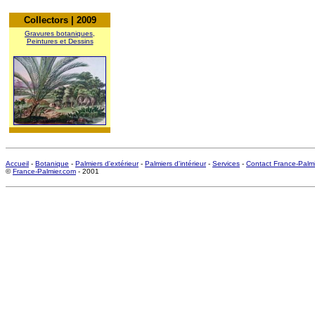
Collectors | 2009
Gravures botaniques,
Peintures et Dessins
Accueil
-
Botanique
-
Palmiers d'extérieur
-
Palmiers d'intérieur
-
Services
-
Contact France-Palm
©
France-Palmier.com
- 2001