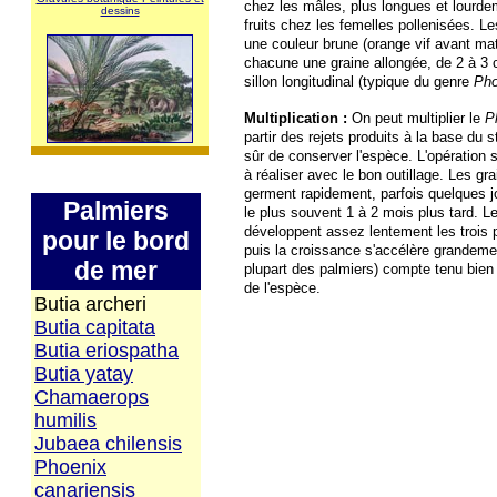
chez les mâles, plus longues et lourd
dessins
fruits chez les femelles pollenisées. L
une couleur brune (orange vif avant mat
chacune une graine allongée, de 2 à 3 
sillon longitudinal (typique du genre
Pho
Multiplication :
On peut multiplier le
P
partir des rejets produits à la base du 
sûr de conserver l'espèce. L'opération s
à réaliser avec le bon outillage. Les gr
germent rapidement, parfois quelques j
Palmiers
le plus souvent 1 à 2 mois plus tard. L
développent assez lentement les trois
pour le bord
puis la croissance s'accélère grandem
de mer
plupart des palmiers) compte tenu bien s
de l'espèce.
Butia archeri
Butia capitata
Butia eriospatha
Butia yatay
Chamaerops
humilis
Jubaea chilensis
Phoenix
canariensis