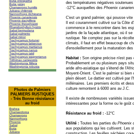
Butia eriospatha
des températures négatives soutenues 
Butia yatay
-12°C auxquelles des
Phoenix canarien
Chamaerops humilis
Jubaea chilensis
Nannorrhops ritchieana
C'est un grand palmier, qui pousse vite s
Phoenix canariensis
Phoenix dactylifera
Il est couramment cultivé sur la Côte d
Phoenix theophrastii
Rhapidophyllum hystrix
commence à le rencontrer dans les esp
Sabal bermudana
jardins de la façade atlantique, où il s
Sabal palmetto
Sabal minor
rustique. Ne comptez pas sur la récolt
Trachycarpus fortunei
climats, il faut en effet beaucoup de ch
Trachycarpus latisectus
Trachycarpus martianus
d'ensoleillement pour la maturation des 
Trachycarpus nanus
Trachycarpus takil
Trachycarpus wagnerianus
Habitat :
Son origine précise n'est pas
Trithrinax campestris
Probablement un ou plusieurs pays situ
Washingtonia filifera
Washingtonia robusta
aride afro-asiatique qui s'étend de l'Afr
Moyent-Orient. C'est le palmier si bien
plein désert. Le dattier est cultivé par
millénaires. Les premiers écrits et des
culture remontent à 6000 ans av.J.C.
Photos de Palmiers
PALMIERS RUSTIQUES
Il existe de nombreuses variétés issues
- Très Bonne résistance
au froid
intéressantes pour la forme ou le goût d
Brahea
Chamaedorea
Résistance au froid :
-12°C
Chamaerops
Nannorrhops
Phoenix
Utilité :
Toutes les parties du
Phoenix d
Sabal
aux populations qui les cultivent. Les s
Butia
Jubaea
construction. Les feuilles séchées cou