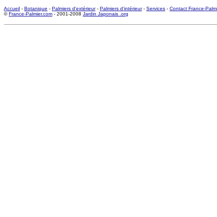
Accueil
-
Botanique
-
Palmiers d'extérieur
-
Palmiers d'intérieur
-
Services
-
Contact France-Palm
©
France-Palmier.com
- 2001-2008
Jardin Japonais .org