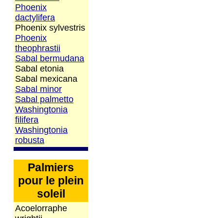
Phoenix
dactylifera
Phoenix sylvestris
Phoenix
theophrastii
Sabal bermudana
Sabal etonia
Sabal mexicana
Sabal minor
Sabal palmetto
Washingtonia
filifera
Washingtonia
robusta
Palmiers
pour le plein
soleil
Acoelorraphe