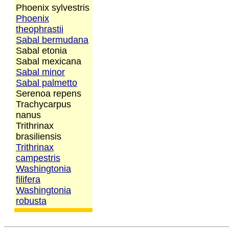
Phoenix sylvestris
Phoenix
theophrastii
Sabal bermudana
Sabal etonia
Sabal mexicana
Sabal minor
Sabal palmetto
Serenoa repens
Trachycarpus
nanus
Trithrinax
brasiliensis
Trithrinax
campestris
Washingtonia
filifera
Washingtonia
robusta