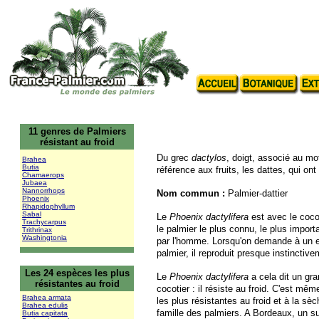
11 genres de Palmiers
résistant au froid
Du grec
dactylos
, doigt, associé au mo
Brahea
Butia
référence aux fruits, les dattes, qui on
Chamaerops
Jubaea
Nannorrhops
Nom commun :
Palmier-dattier
Phoenix
Rhapidophyllum
Sabal
Le
Phoenix dactylifera
est avec le cocot
Trachycarpus
le palmier le plus connu, le plus importa
Trithrinax
Washingtonia
par l'homme. Lorsqu'on demande à un e
palmier, il reproduit presque instinctive
Les 24 espèces les plus
Le
Phoenix dactylifera
a cela dit un gr
résistantes au froid
cocotier : il résiste au froid. C'est mê
Brahea armata
les plus résistantes au froid et à la sè
Brahea edulis
famille des palmiers. A Bordeaux, un su
Butia capitata