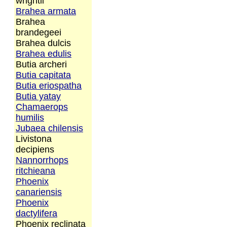
wrightii
Brahea armata
Brahea
brandegeei
Brahea dulcis
Brahea edulis
Butia archeri
Butia capitata
Butia eriospatha
Butia yatay
Chamaerops
humilis
Jubaea chilensis
Livistona
decipiens
Nannorrhops
ritchieana
Phoenix
canariensis
Phoenix
dactylifera
Phoenix reclinata