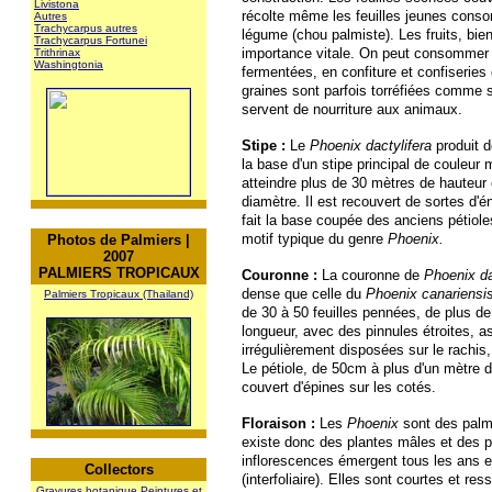
Livistona
récolte même les feuilles jeunes co
Autres
Trachycarpus autres
légume (chou palmiste). Les fruits, bien
Trachycarpus Fortunei
importance vitale. On peut consommer l
Trithrinax
Washingtonia
fermentées, en confiture et confiserie
graines sont parfois torréfiées comme s
servent de nourriture aux animaux.
Stipe :
Le
Phoenix dactylifera
produit d
la base d'un stipe principal de couleur 
atteindre plus de 30 mètres de hauteur
diamètre. Il est recouvert de sortes d'é
fait la base coupée des anciens pétiole
motif typique du genre
Phoenix.
Photos de Palmiers |
2007
PALMIERS TROPICAUX
Couronne :
La couronne de
Phoenix da
dense que celle du
Phoenix canariensi
Palmiers Tropicaux (Thailand)
de 30 à 50 feuilles pennées, de plus d
longueur, avec des pinnules étroites, a
irrégulièrement disposées sur le rachis,
Le pétiole, de 50cm à plus d'un mètre d
couvert d'épines sur les cotés.
Floraison :
Les
Phoenix
sont des palmi
existe donc des plantes mâles et des p
inflorescences émergent tous les ans en
Collectors
(interfoliaire). Elles sont courtes et re
Gravures botanique Peintures et