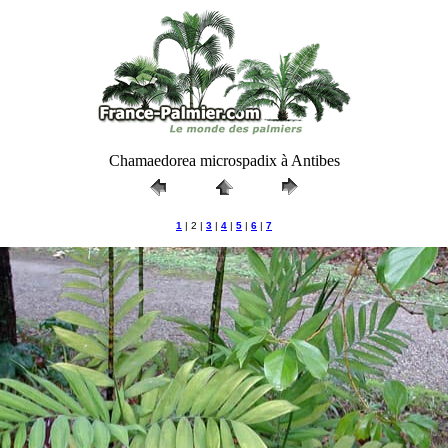
Chamaedorea microspadix à Antibes
1
| 2 |
3
|
4
|
5
|
6
|
7