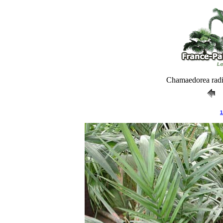
Chamaedorea radic
1